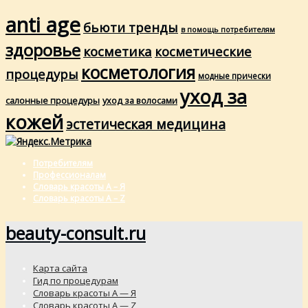
anti age
бьюти тренды
в помощь потребителям
здоровье
косметика
косметические
косметология
процедуры
модные прически
уход за
салонные процедуры
уход за волосами
кожей
эстетическая медицина
Потребителям
Профессионалам
Словарь красоты А – Я
Словарь красоты A – Z
beauty-consult.ru
Карта сайта
Гид по процедурам
Словарь красоты А — Я
Словарь красоты A — Z