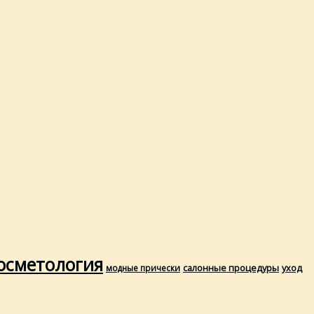
осметология
салонные процедуры
уход
модные прически