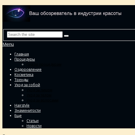
Menu
Главная
Процедуры
Гид по процедурам
Оздоровление
Косметика
Тренды
Уход за собой
Уход за лицом
Уход за телом
Уход за волосами
Hairstyle
Знаменитости
Еще
Статьи
Новости