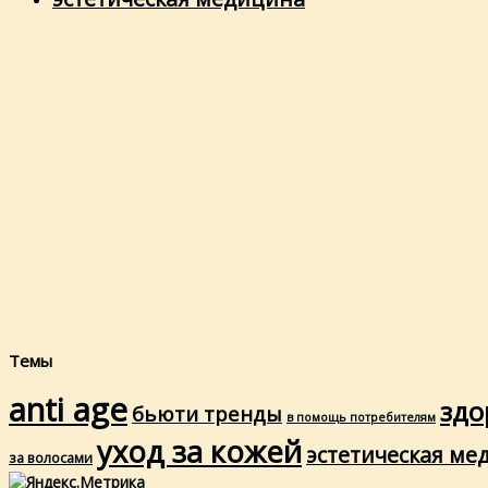
Темы
anti age
здо
бьюти тренды
в помощь потребителям
уход за кожей
эстетическая ме
за волосами