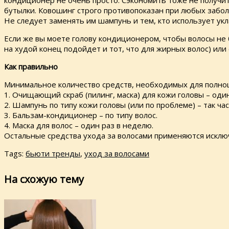
кондиционер не очень просто. Сэкономить тоже не получит
бутылки. Ковошинг строго противопоказан при любых забол
Не следует заменять им шампунь и тем, кто использует ук
Если же вы моете голову кондиционером, чтобы волосы не
на худой конец подойдет и тот, что для жирных волос) или 
Как правильно
Минимальное количество средств, необходимых для полноце
1. Очищающий скраб (пилинг, маска) для кожи головы – оди
2. Шампунь по типу кожи головы (или по проблеме) – так ча
3. Бальзам-кондиционер – по типу волос.
4. Маска для волос – один раз в неделю.
Остальные средства ухода за волосами применяются исклю
Tags:
бьюти тренды
,
уход за волосами
На схожую тему