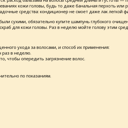
ся: расход бальзама на волосы средней длины и густоты — 
еваниях кожи головы, будь то даже банальная перхоть или 
ладочные средства: кондиционер не смоет даже лак легкой ф
 были сухими, обязательно купите шампунь глубокого очищ
скраб для кожи головы. Раз в неделю мойте голову этим сред
нного ухода за волосами, и способ их применения:
н раз в неделю.
сто, чтобы опередить загрязнение волос.
чительно по показаниям.