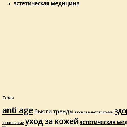
эстетическая медицина
Темы
anti age
здо
бьюти тренды
в помощь потребителям
уход за кожей
эстетическая ме
за волосами