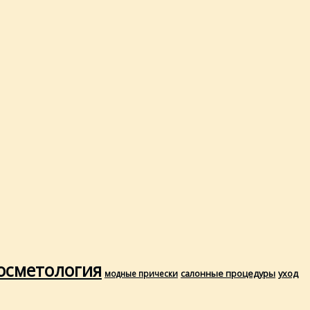
осметология
салонные процедуры
уход
модные прически