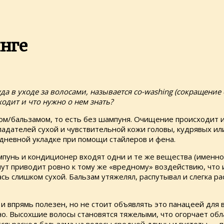
нге
 в уходе за волосами, называется co-washing (сокращение о
одит и что нужно о нем знать?
м/бальзамом, то есть без шампуня. Очищение происходит и
адателей сухой и чувствительной кожи головы, кудрявых ил
дневной укладке при помощи стайлеров и фена.
мпунь и кондиционер входят одни и те же вещества (имен
инут приводит ровно к тому же «вредному» воздействию, чт
ась слишком сухой. Бальзам утяжелял, распутывал и слегка р
и впрямь полезен, но не стоит объявлять это панацеей для 
вно. Высохшие волосы становятся тяжелыми, что огорчает об