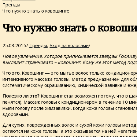
Тренды
Что нужно знать о ковошинге
Что нужно знать о ковоши
25.03.2015
/
Тренды
,
Уход за волосами
/
Новое увлечение, которое приписывается звездам Голливуда
выглядит странновато – ковошинг. Кому же этот метод подх
Что это.
Ковошинг — это мытье волос только кондиционеро
интенсивного массажа головы. Метод предназначен для обл
систематическому окрашиванию, химической завивке и еже
Полезно ли это?
Ковошинг стал возможен потому, что в ша
пенятся). Массаж головы с кондиционером в течение 10 м
мыли голову после химзавивки, когда кожа головы становил
здоровыми.
Для сухих, поврежденных волос и сухой кожи головы метод 
остаются на коже головы, а это сказывается на ней негати