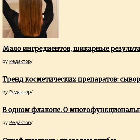
Мало ингредиентов, шикарные результа
by
Редактор
/
Тренд косметических препаратов: сыво
by
Редактор
/
В одном флаконе. О многофункциональн
by
Редактор
/