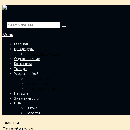
Menu
Главная
Процедуры
Гид по процедурам
Оздоровление
Косметика
Тренды
Уход за собой
Уход за лицом
Уход за телом
Уход за волосами
Hairstyle
Знаменитости
Еще
Статьи
Новости
Главная
Потребителям