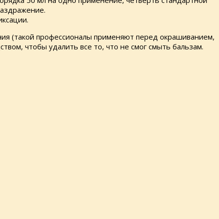
порядка 50 мл на одно применение, четверть стандартной
раздражение.
иксации.
ения (такой профессионалы применяют перед окрашиванием,
ством, чтобы удалить все то, что не смог смыть бальзам.