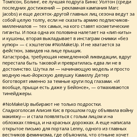
Томпсон, Болинг, ее лучшая подруга Бинкс Уолтон (среди
последних достижений — рекламная кампания Marc
Jacobs) и еще десяток-другой главных лиц сезона ведут за
собой целую толпу, если не сказать армию подписчиков-
миллениалов — тех самых, на кого ставят косметические
гиганты. И пока одна их половина налетает на «лип-киты»
и кушоны, вторая выкладывает в инстаграм снимки «без
купюр» — с хэштегом #NoMakeUp. И не хватается за
фейстюн, завидев на лице прыщик.
Катастрофа, требующая немедленной ликвидации, вдруг
перестала быть таковой и превратилась едва ли не в
достоинство. Шутка ли — начинающую модель и просто
модную нью-йоркскую девушку Камиллу Детер
боготворят именно за темные круги под глазами. «И
вообще, прыщи есть даже у Бейонсе», — отмахиваются
тинейджеры.
#NoMakeUp выбирают не только подростки.
Сладкоголосая Алисия Кис в прошлом году объявила войну
макияжу— и стала появляться с голым лицом и на
обложках глянца, и на красных дорожках. А еще написала
открытое письмо для портала Lenny, одного из главных
вестников феминизма, где объяснила, что отныне хочет