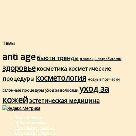
Темы
anti age
бьюти тренды
в помощь потребителям
здоровье
косметика
косметические
косметология
процедуры
модные прически
уход за
салонные процедуры
уход за волосами
кожей
эстетическая медицина
Потребителям
Профессионалам
Словарь красоты А – Я
Словарь красоты A – Z