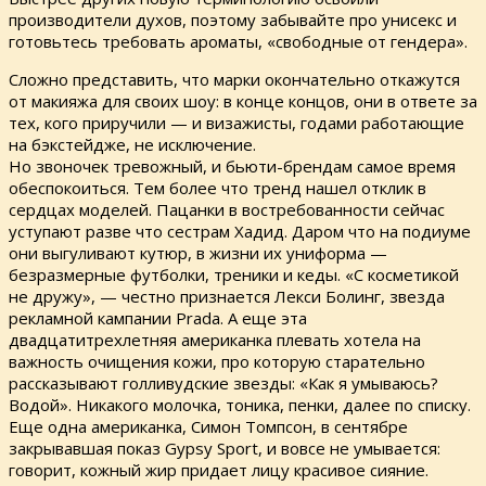
производители духов, поэтому забывайте про унисекс и
готовьтесь требовать ароматы, «свободные от гендера».
Сложно представить, что марки окончательно откажутся
от макияжа для своих шоу: в конце концов, они в ответе за
тех, кого приручили — и визажисты, годами работающие
на бэкстейдже, не исключение.
Но звоночек тревожный, и бьюти-брендам самое время
обеспокоиться. Тем более что тренд нашел отклик в
сердцах моделей. Пацанки в востребованности сейчас
уступают разве что сестрам Хадид. Даром что на подиуме
они выгуливают кутюр, в жизни их униформа —
безразмерные футболки, треники и кеды. «С косметикой
не дружу», — честно признается Лекси Болинг, звезда
рекламной кампании Prada. А еще эта
двадцатитрехлетняя американка плевать хотела на
важность очищения кожи, про которую старательно
рассказывают голливудские звезды: «Как я умываюсь?
Водой». Никакого молочка, тоника, пенки, далее по списку.
Еще одна американка, Симон Томпсон, в сентябре
закрывавшая показ Gypsy Sport, и вовсе не умывается:
говорит, кожный жир придает лицу красивое сияние.