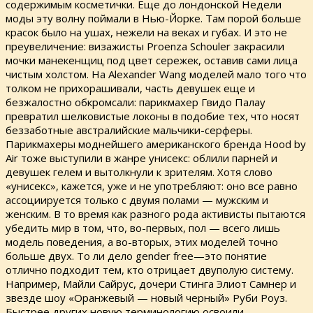
содержимым косметички. Еще до лондонской Недели
моды эту волну поймали в Нью-Йорке. Там порой больше
красок было на ушах, нежели на веках и губах. И это не
преувеличение: визажисты Proenza Schouler закрасили
мочки манекенщиц под цвет сережек, оставив сами лица
чистым холстом. На Alexander Wang моделей мало того что
толком не прихорашивали, часть девушек еще и
безжалостно обкромсали: парикмахер Гвидо Палау
превратил шелковистые локоны в подобие тех, что носят
беззаботные австралийские мальчики-серферы.
Парикмахеры моднейшего американского бренда Hood by
Air тоже выступили в жанре унисекс: облили парней и
девушек гелем и вытолкнули к зрителям. Хотя слово
«унисекс», кажется, уже и не употребляют: оно все равно
ассоциируется только с двумя полами — мужским и
женским. В то время как разного рода активисты пытаются
убедить мир в том, что, во-первых, пол — всего лишь
модель поведения, а во-вторых, этих моделей точно
больше двух. То ли дело gender free—это понятие
отлично подходит тем, кто отрицает двуполую систему.
Например, Майли Сайрус, дочери Стинга Элиот Самнер и
звезде шоу «Оранжевый — новый черный» Руби Роуз.
Быстрее других новую терминологию освоили