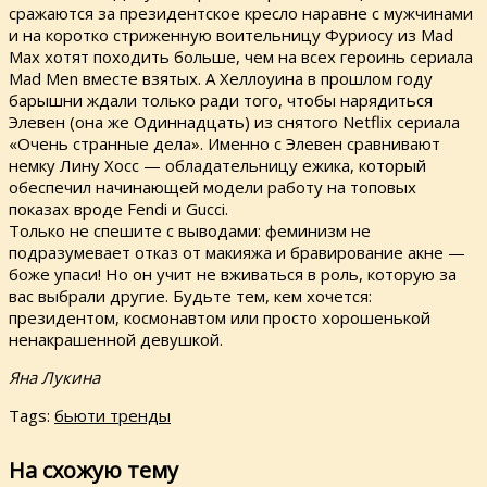
сражаются за президентское кресло наравне с мужчинами
и на коротко стриженную воительницу Фуриосу из Mad
Мах хотят походить больше, чем на всех героинь сериала
Mad Men вместе взятых. А Хеллоуина в прошлом году
барышни ждали только ради того, чтобы нарядиться
Элевен (она же Одиннадцать) из снятого Netflix сериала
«Очень странные дела». Именно с Элевен сравнивают
немку Лину Хосс — обладательницу ежика, который
обеспечил начинающей модели работу на топовых
показах вроде Fendi и Gucci.
Только не спешите с выводами: феминизм не
подразумевает отказ от макияжа и бравирование акне —
боже упаси! Но он учит не вживаться в роль, которую за
вас выбрали другие. Будьте тем, кем хочется:
президентом, космонавтом или просто хорошенькой
ненакрашенной девушкой.
Яна Лукина
Tags:
бьюти тренды
На схожую тему