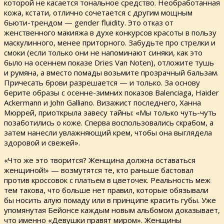
которой не касается тональное средство. Необработанная
кожа, кстати, отлично сочетается с другим мощным
бьюти-трендом — gender fluidity. Это отказ от
женственного макияжа в духе конкурсов красоты в пользу
маскулинного, менее приторного. Забудьте про стрелки и
смоки (если только они не напоминают синяки, как это
было на осеннем показе Dries Van Noten), отложите тушь
и румяна, а вместо помады возьмите прозрачный бальзам.
Причесать брови разрешается — и только. За основу
берите образы с осенне-зимних показов Balenciaga, Haider
Ackermann и John Galliano. Визажист последнего, Ханна
Мюррей, приоткрыла завесу тайны: «Мы только чуть-чуть
позаботились о коже. Сперва воспользовались скрабом, а
затем нанесли увлажняющий крем, чтобы она выглядела
здоровой и свежей».
«Что же это творится? Женщина должна оставаться
женщиной!» — возмутятся те, кто раньше бастовал
против кроссовок с платьем в цветочек. Реальность меж
тем такова, что больше нет правил, которые обязывали
бы носить алую помаду или в принципе красить губы. Уже
упомянутая Бейонсе каждым новым альбомом доказывает,
что именно «Девушки правят миром». Женщины