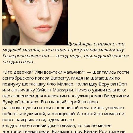
Дизайнеры стирают с лиц
моделей макияж, а те в ответ стригутся под мальчишку.
Гендерное равенство — тренд моды, пришедший явно не
на один сезон.
«Это девочка? Или все-таки мальчик?» — шептались гости
сентябрьского показа Burberry, глядя на шагающих по
подиуму шотландку Фло Миллар, голландку Веру ван Эрп
или англичанку Хайетт Маккарти. Ничего удивительного:
вдохновением для коллекции послужил роман Вирджинии
Вулф «Орландо». Его главный герой за свою
растянувшуюся на три с половиной века жизнь успевает
побыть и мужчиной, и женщиной. А в какой-то момент и
вовсе заигрывается, одеваясь то
как достопочтенный джентльмен, то как не менее
достопочтенная леди. Визажист шоу Венди Роу тоже не