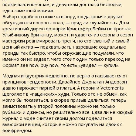
подкачала: и юношам, и девушкам достался бесполый,
едва заметный макияж.
Выбор подобного сюжета в пору, когда громче других
обсуждаются вопросы пола, — вряд ли случайность. Да и
креативный директор марки Кристофер Бейли не простак.
Улыбчивому британцу, может, и удается из сезона в сезон
мастерски реанимировать тренч, но его главный и самый
ценный актив — подхватывать назревшие социальные
тренды так быстро, чтобы окружающие подумали, что
именно он их задает. Чего стоит один только переход на
формат see now, buy now, то есть «увидел — купил».
Модная индустрия медленно, но верно отказывается от
принципов гендерности. Дизайнер Джонатан Андерсон
давно наряжает парней в платья. А героини Vetements
щеголяют в «пацанских» худи. Только это не обмен, как
могло бы показаться, а скорее призыв делиться: теперь
заимствовать у второй половины можно не только
рубашки и джинсы, но решительно все. Едва ли не каждый
журнал о моде считает своим долгом поделиться
выборкой вещей, которые можно покупать на двоих с
бойфрендом.