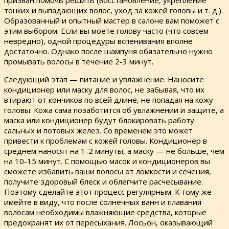
призван помочь решить (восстановление, укрепление
тонких и выпадающих волос, уход за кожей головы и т. д.).
Образованный и опытный мастер в салоне вам поможет с
этим выбором. Если вы моете голову часто (что совсем
невредно), одной процедуры вспенивания вполне
достаточно. Однако после шампуня обязательно нужно
промывать волосы в течение 2-3 минут.
Следующий этап — питание и увлажнение. Наносите
кондиционер или маску для волос, не забывая, что их
втирают от кончиков по всей длине, не попадая на кожу
головы. Кожа сама позаботится об увлажнении и защите, а
маска или кондиционер будут блокировать работу
сальных и потовых желез. Со временем это может
привести к проблемам с кожей головы. Кондиционер в
среднем наносят на 1-2 минуты, а маску — не больше, чем
на 10-15 минут. С помощью масок и кондиционеров вы
сможете избавить ваши волосы от ломкости и сечения,
получите здоровый блеск и облегчите расчесывание.
Поэтому сделайте этот процесс регулярным. К тому же
имейте в виду, что после солнечных ванн и плавания
волосам необходимы влажняющие средства, которые
предохранят их от пересыхания. Лосьон, оказывающий