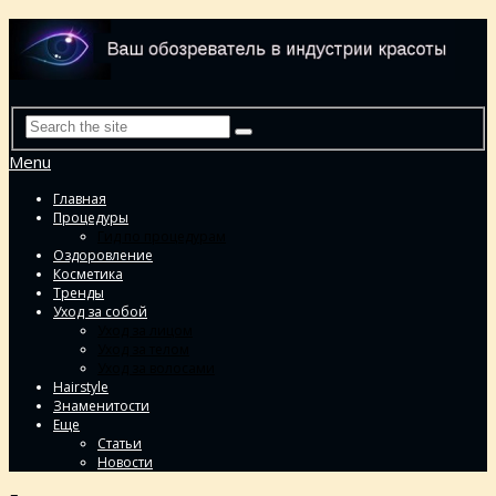
Menu
Главная
Процедуры
Гид по процедурам
Оздоровление
Косметика
Тренды
Уход за собой
Уход за лицом
Уход за телом
Уход за волосами
Hairstyle
Знаменитости
Еще
Статьи
Новости