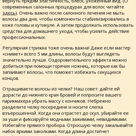
вернуть прядям эластичность, блеск, ухоженный вид. (О
современных салонных процедурах для волос читайте
здесь
). Очень важно после салонного лечения не мыть
волосы два дня, чтобы компоненты стабилизировались в
коже головы и кутикуле. А затем продолжать использовать
средства для домашнего ухода, чтобы усилить действие
профессиональных.
Регулярная стрижка тоже очень важна! Даже если мастер
«снимет» всего 5 мм длины, волосы будут выглядеть
значительно лучше. Оздоровительного эффекта можно
добиться при помощи горячих ножниц, которые как бы
запаивают волосы, что поможет избежать секущихся
концов.
Отращиваете волосы из челки? Наш совет: дайте ей
дорасти до нижнего края бровей и попросите вашего
парикмахера убрать массу с кончиков. Небрежно
разделите челку посередине и носите слегка
взъерошенной. Когда она отрастет до скул, убирайте ее
за уши и фиксируйте модными зажимами, невидимками.
Избегайте прямого пробора. Отросшую челку закалывайте
набок яркими заколками. Когда длина достигнет