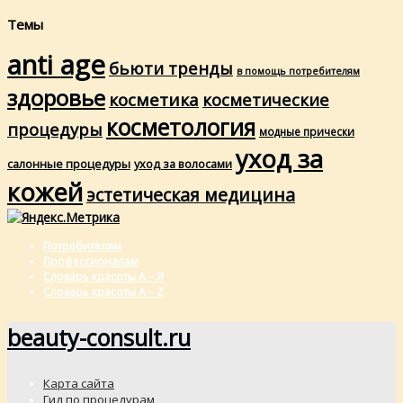
Темы
anti age
бьюти тренды
в помощь потребителям
здоровье
косметика
косметические
косметология
процедуры
модные прически
уход за
салонные процедуры
уход за волосами
кожей
эстетическая медицина
Потребителям
Профессионалам
Словарь красоты А – Я
Словарь красоты A – Z
beauty-consult.ru
Карта сайта
Гид по процедурам