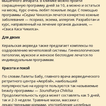
мышечного аппарата. В клинике можно пройти
сокращенную программу дней за 10, а можно и остаться
на месяц. Курс очень любят пожилые люди. С помощью
программы
«Сидма Чикилса»
лечатся конкретно кожные
заболевания — псориаз, экзема, аллергия. Разработан и
курс, направленный на лечение органов дыхания, —
«Сваса Каса Чикилса».
Для двоих
Керальская аюрведа также предлагает комплексы по
оздоровлению мочеполовой системы. Гинекологические
патологии, мужское и женское бесплодие лечатся по
индивидуальным программам.
Красота и покой
По словам Лалиты Бабу, главного врача аюрведического
ретритного центра «Аюрбэй», наибольшей
популярностью на курорте пользуются так называемые
beauty-программы —
Soundharya Chikilsa
.
Продолжительность курса может составлять как 5 дней,
так и 2-3 недели. Травяные маски, массажи с
лекарственными кремами, употребление целебных