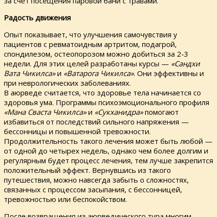
за счет посещения паровой бани с травами.
Радость движения
Опыт показывает, что улучшения самочувствия у
пациентов с ревматоидным артритом, подагрой,
спондилезом, остеопорозом можно добиться за 2-3
недели. Для этих целей разработаны курсы —
«Сандхи
Вата Чикилса»
и
«Ватарога Чикилса»
. Они эффективны и
при неврологических заболеваниях.
В аюрведе считается, что здоровье тела начинается со
здоровья ума. Программы психоэмоционального профиля
«Мана Сваста Чикилса»
и
«Сукханидра»
помогают
избавиться от последствий сильного напряжения —
бессонницы и повышенной тревожности.
Продолжительность такого лечения может быть любой —
от одной до четырех недель, однако чем более долгим и
регулярным будет процесс лечения, тем лучше закрепится
положительный эффект. Вернувшись из такого
путешествия, можно навсегда забыть о сложностях,
связанных с процессом засыпания, с бессонницей,
тревожностью или беспокойством.
После возвращения из аюрведического тура многим