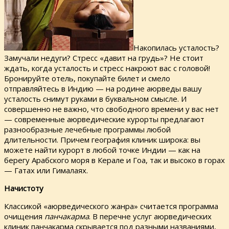
Накопилась усталость?
Замучали недуги? Стресс «давит на грудь»? Не стоит
ждать, когда усталость и стресс накроют вас с головой!
Бронируйте отель, покупайте билет и смело
отправляйтесь в Индию — на родине аюрведы вашу
усталость снимут руками в буквальном смысле. И
совершенно не важно, что свободного времени у вас нет
— современные аюрведические курорты предлагают
разнообразные лечебные программы любой
длительности. Причем география клиник широка: вы
можете найти курорт в любой точке Индии — как на
берегу Арабского моря в Керале и Гоа, так и высоко в горах
— Гатах или Гималаях.
Начистоту
Классикой «аюрведического жанра» считается программа
очищения
панчакарма
. В перечне услуг аюрведических
клиник панчакарма скрывается под разными названиями,