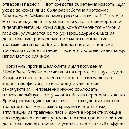
отваров и парной — вот средства обретения красоты. Для
ухода за кожей лица была разработана программа
Mukhalepam
(«Мукхалепам»), рассчитанная на 1-2 недели.
Этот курс идеально подходит для устранения морщин и
гиперпигментации кожи лица. Кожа становится мягкой и
гладкой, улучшается ее тонус. Процедуры очищения,
детоксикации, распаривающие маски и ингаляции
травами, активная работа с биологически активными
точками и особое питание — все это оздоравливает кожу,
наполняет ее сиянием.
Программы против целлюлита и для похудения,
Medodhara Chikilsa
, рассчитаны на период от двух недель.
Каждая из них направлена не просто на визуальную
коррекцию фигуры, но и на общее улучшение
самочувствия. Непременно нужно соблюдать
низкокалорийную диету — она обычно переносится легко.
Врачи рекомендуют много пить — очищающих соков и
травяного чая. А массажи с кремами и порошками,
аппликации из травяных паст и другие корректирующие
процедуры позволяют устранить отеки, провести общую
детоксикацию организма, и усилить «дренажный» эффект