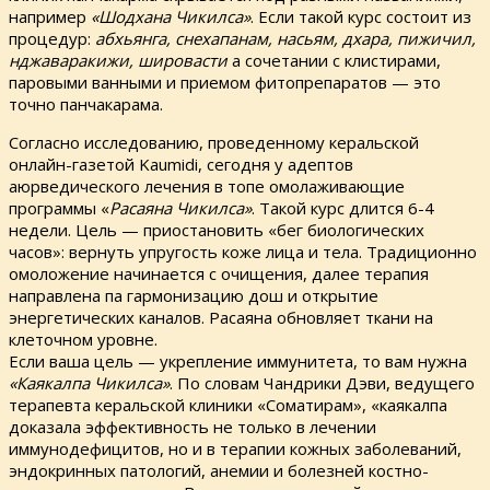
например
«Шодхана Чикилса»
. Если такой курс состоит из
процедур:
абхьянга, снехапанам, насьям, дхара, пижичил,
нджаваракижи, шировасти
а сочетании с клистирами,
паровыми ванными и приемом фитопрепаратов — это
точно панчакарама.
Согласно исследованию, проведенному керальской
онлайн-газетой Kaumidi, сегодня у адептов
аюрведического лечения в топе омолаживающие
программы «
Расаяна Чикилса»
. Такой курс длится 6-4
недели. Цель — приостановить «бег биологических
часов»: вернуть упругость коже лица и тела. Традиционно
омоложение начинается с очищения, далее терапия
направлена па гармонизацию дош и открытие
энергетических каналов. Расаяна обновляет ткани на
клеточном уровне.
Если ваша цель — укрепление иммунитета, то вам нужна
«Каякалпа Чикилса»
. По словам Чандрики Дэви, ведущего
терапевта керальской клиники «Соматирам», «каякалпа
доказала эффективность не только в лечении
иммунодефицитов, но и в терапии кожных заболеваний,
эндокринных патологий, анемии и болезней костно-