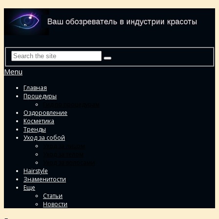
Menu
Главная
Процедуры
Гид по процедурам
Оздоровление
Косметика
Тренды
Уход за собой
Уход за лицом
Уход за телом
Уход за волосами
Hairstyle
Знаменитости
Еще
Статьи
Новости