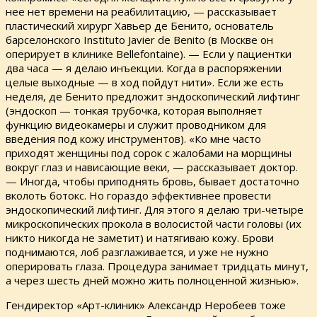
нее нет времени на реабилитацию, — рассказывает
пластический хирург Хавьер де Бенито, основатель
барселонского Instituto Javier de Benito (в Москве он
оперирует в клинике Bellefontaine). — Если у пациентки
два часа — я делаю инъекции. Когда в распоряжении
целые выходные — в ход пойдут нити». Если же есть
неделя, де Бенито предложит эндоскопический лифтинг
(эндоскоп — тонкая трубочка, которая выполняет
функцию видеокамеры и служит проводником для
введения под кожу инструментов). «Ко мне часто
приходят женщины под сорок с жалобами на морщины
вокруг глаз и нависающие веки, — рассказывает доктор.
— Иногда, чтобы приподнять бровь, бывает достаточно
вколоть ботокс. Но гораздо эффективнее провести
эндоскопический лифтинг. Для этого я делаю три-четыре
микроскопических прокола в волосистой части головы (их
никто никогда не заметит) и натягиваю кожу. Брови
поднимаются, лоб разглаживается, и уже не нужно
оперировать глаза. Процедура занимает тридцать минут,
а через шесть дней можно жить полноценной жизнью».
Гендиректор «Арт-клиник» Александр Неробеев тоже