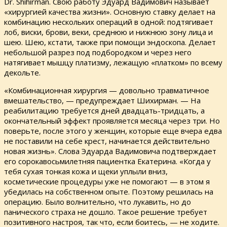
Dr. Shihirman. Свою работу Эдуард Вадимович называет
«хирургией качества жизни». Основную ставку делает на
комбинацию нескольких операций в одной: подтягивает
лоб, виски, брови, веки, среднюю и нижнюю зону лица и
шею. Шею, кстати, также при помощи эндоскопа. Делает
небольшой разрез под подбородком и через него
натягивает мышцу платизму, лежащую «платком» по всему
декольте.
«Комбинационная хирургия — довольно травматичное
вмешательство, — предупреждает Шихирман. — На
реабилитацию требуется дней двадцать-тридцать, а
окончательный эффект проявляется месяца через три. Но
поверьте, после этого у женщин, которые еще вчера едва
не поставили на себе крест, начинается действительно
новая жизнь». Слова Эдуарда Вадимовича подтверждает
его сорокавосьмилетняя пациентка Екатерина. «Когда у
тебя сухая тонкая кожа и щеки уплыли вниз,
косметические процедуры уже не помогают — в этом я
убедилась на собственном опыте. Поэтому решилась на
операцию. Было волнительно, что лукавить, но до
панического страха не дошло. Такое решение требует
позитивного настроя, так что, если боитесь, — не ходите.