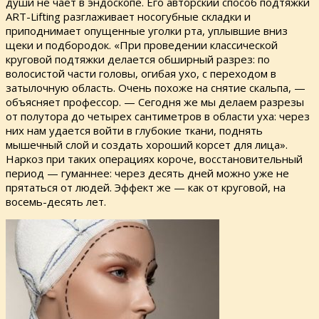
души не чает в эндоскопе. Его авторский способ подтяжки
ART-Lifting разглаживает носогубные складки и
приподнимает опущенные уголки рта, уплывшие вниз
щеки и подбородок. «При проведении классической
круговой подтяжки делается обширный разрез: по
волосистой части головы, огибая ухо, с переходом в
затылочную область. Очень похоже на снятие скальпа, —
объясняет профессор. — Сегодня же мы делаем разрезы
от полутора до четырех сантиметров в области уха: через
них нам удается войти в глубокие ткани, поднять
мышечный слой и создать хороший корсет для лица».
Наркоз при таких операциях короче, восстановительный
период — гуманнее: через десять дней можно уже не
прятаться от людей. Эффект же — как от круговой, на
восемь-десять лет.