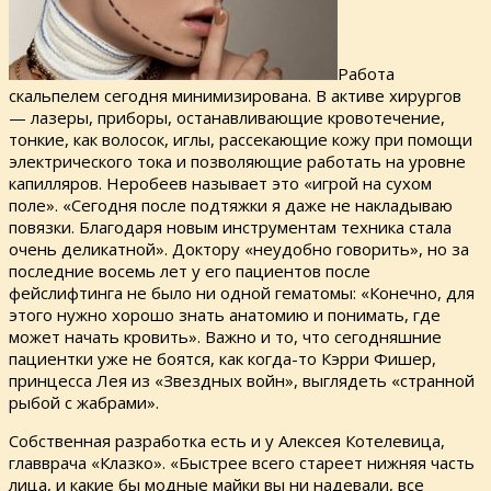
Работа
скальпелем сегодня минимизирована. В активе хирургов
— лазеры, приборы, останавливающие кровотечение,
тонкие, как волосок, иглы, рассекающие кожу при помощи
электрического тока и позволяющие работать на уровне
капилляров. Неробеев называет это «игрой на сухом
поле». «Сегодня после подтяжки я даже не накладываю
повязки. Благодаря новым инструментам техника стала
очень деликатной». Доктору «неудобно говорить», но за
последние восемь лет у его пациентов после
фейслифтинга не было ни одной гематомы: «Конечно, для
этого нужно хорошо знать анатомию и понимать, где
может начать кровить». Важно и то, что сегодняшние
пациентки уже не боятся, как когда-то Кэрри Фишер,
принцесса Лея из «Звездных войн», выглядеть «странной
рыбой с жабрами».
Собственная разработка есть и у Алексея Котелевица,
главврача «Клазко». «Быстрее всего стареет нижняя часть
лица, и какие бы модные майки вы ни надевали, все