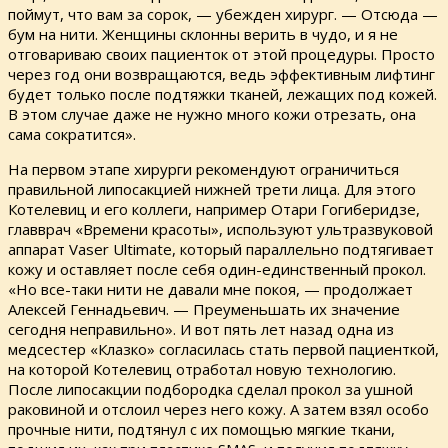
поймут, что вам за сорок, — убежден хирург. — Отсюда —
бум на нити. Женщины склонны верить в чудо, и я не
отговариваю своих пациенток от этой процедуры. Просто
через год они возвращаются, ведь эффективным лифтинг
будет только после подтяжки тканей, лежащих под кожей.
В этом случае даже не нужно много кожи отрезать, она
сама сократится».
На первом этапе хирурги рекомендуют ограничиться
правильной липосакцией нижней трети лица. Для этого
Котелевиц и его коллеги, например Отари Гогиберидзе,
главврач «Времени красоты», используют ультразвуковой
аппарат Vaser Ultimate, который параллельно подтягивает
кожу и оставляет после себя один-единственный прокол.
«Но все-таки нити не давали мне покоя, — продолжает
Алексей Геннадьевич. — Преуменьшать их значение
сегодня неправильно». И вот пять лет назад одна из
медсестер «Клазко» согласилась стать первой пациенткой,
на которой Котелевиц отработал новую технологию.
После липосакции подбородка сделал прокол за ушной
раковиной и отслоил через него кожу. А затем взял особо
прочные нити, подтянул с их помощью мягкие ткани,