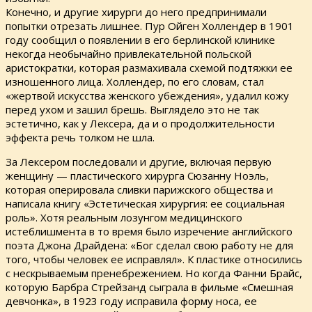
Конечно, и другие хирурги до него предпринимали
попытки отрезать лишнее. Пур Ойген Холлендер в 1901
году сообщил о появлении в его берлинской клинике
некогда необычайно привлекательной польской
аристократки, которая размахивала схемой подтяжки ее
изношенного лица. Холлендер, по его словам, стал
«жертвой искусства женского убеждения», удалил кожу
перед ухом и зашил брешь. Выглядело это не так
эстетично, как у Лексера, да и о продолжительности
эффекта речь толком не шла.
За Лексером последовали и другие, включая первую
женщину — пластического хирурга Сюзанну Ноэль,
которая оперировала сливки парижского общества и
написала книгу «Эстетическая хирургия: ее социальная
роль». Хотя реальным лозунгом медицинского
истеблишмента в то время было изречение английского
поэта Джона Драйдена: «Бог сделал свою работу не для
того, чтобы человек ее исправлял». К пластике относились
с нескрываемым пренебрежением. Но когда Фанни Брайс,
которую Барбра Стрейзанд сыграла в фильме «Смешная
девчонка», в 1923 году исправила форму носа, ее