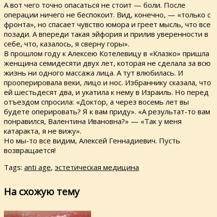
А вот чего точно опасаться не стоит — боли. После
операции ничего не беспокоит. Вид, конечно, — «только с
фронта», но спасает чувство юмора и греет мысль, что все
позади. А впереди такая эйфория и прилив уверенности в
себе, что, казалось, я сверну горы».
В прошлом году к Алексею Котелевицу в «Клазко» пришла
женщина семидесяти двух лет, которая не сделала за всю
жизнь ни одного массажа лица. А тут влюбилась. И
прооперировала веки, лицо и нос. Избраннику сказала, что
ей шестьдесят два, и укатила к нему в Израиль. Но перед
отъездом спросила: «Доктор, а через восемь лет вы
будете оперировать? Я к вам приду». «А результат-то вам
понравился, Валентина Ивановна?» — «Так у меня
катаракта, я не вижу».
Но мы-то все видим, Алексей Геннадиевич. Пусть
возвращается!
Tags:
anti age
,
эстетическая медицина
На схожую тему