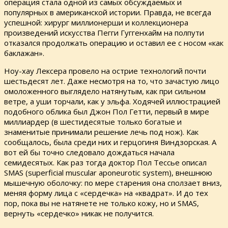
операция стала одной из самых обсуждаемых и
популярных в американской истории. Правда, не всегда
успешной: хирург миллионерши и коллекционера
произведений искусства Пегги Гуггенхайм на полпути
отказался продолжать операцию и оставил ее с носом «как
баклажан».
Ноу-хау Лексера провело на острие технологий почти
шестьдесят лет. Даже несмотря на то, что зачастую лицо
омоложенного выглядело натянутым, как при сильном
ветре, а уши торчали, как у эльфа. Ходячей иллюстрацией
подобного облика был Джон Пол Гетти, первый в мире
миллиардер (в шестидесятые только богатые и
знаменитые принимали решение лечь под нож). Как
сообщалось, была среди них и герцогиня Виндзорская. А
вот ей бы точно следовало дождаться начала
семидесятых. Как раз тогда доктор Пол Тессье описал
SMAS (superficial muscular aponeurotic system), внешнюю
мышечную оболочку: по мере старения она сползает вниз,
меняя форму лица с «сердечка» на «квадрат». И до тех
пор, пока вы не натянете не только кожу, но и SMAS,
вернуть «сердечко» никак не получится.