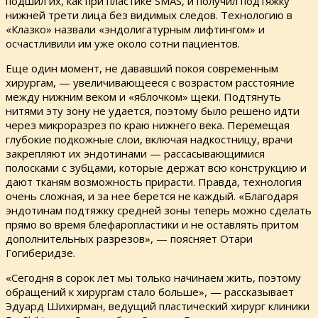
подшил их, как при пластике SMAS, и получил подтяжку
нижней трети лица без видимых следов. Технологию в
«Клазко» назвали «эндолигатурным лифтингом» и
осчастливили им уже около сотни пациентов.
Еще один момент, не дававший покоя современным
хирургам, — увеличивающееся с возрастом расстояние
между нижним веком и «яблочком» щеки. Подтянуть
нитями эту зону не удается, поэтому было решено идти
через микроразрез по краю нижнего века. Перемещая
глубокие подкожные слои, включая надкостницу, врачи
закрепляют их эндотинами — рассасывающимися
полосками с зубцами, которые держат всю конструкцию и
дают тканям возможность прирасти. Правда, технология
очень сложная, и за нее берется не каждый. «Благодаря
эндотинам подтяжку средней зоны теперь можно сделать
прямо во время блефаропластики и не оставлять притом
дополнительных разрезов», — поясняет Отари
Гогиберидзе.
«Сегодня в сорок лет мы только начинаем жить, поэтому
обращений к хирургам стало больше», — рассказывает
Эдуард Шихирман, ведущий пластический хирург клиники