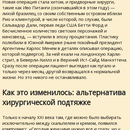
Новая операция стала хитом, и придворные хирурги,
такие как Иво Питанги (скончавшийся в этом году) —
лихой бразилец со своим собственным островом вблизи
Рио и клиентурой, в числе которой, по слухам, были
Сальвадор Дали, первая леди США Бетти Форд и
бесчисленное количество светских персонажей и
кинозвезд, — вступили в эпоху процветания. Пластику
полюбили в Южной Америке (ныне покойный президент
Аргентины Карлос Менем в деталях описывал операцию,
которой подвергся). За ней ехали на лондонскую Харли-
стрит, в Беверли-Хиллз и в Верхний Ист-Сайд Манхэттена.
Сразу после операции пациент выглядел как пугало и
только через месяц-другой возвращался к нормальной
жизни. Но это никого не останавливало.
Как это изменилось: альтернатива
хирургической подтяжке
Только к началу XXI века там, где можно было выбирать
исключительно между скальпелем и кремом, появился
компромисс. «Сегодня женщине нужно все и сразу, но у