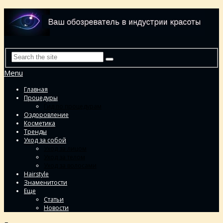
Menu
Главная
Процедуры
Гид по процедурам
Оздоровление
Косметика
Тренды
Уход за собой
Уход за лицом
Уход за телом
Уход за волосами
Hairstyle
Знаменитости
Еще
Статьи
Новости