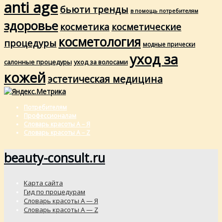
anti age
бьюти тренды
в помощь потребителям
здоровье
косметика
косметические
косметология
процедуры
модные прически
уход за
салонные процедуры
уход за волосами
кожей
эстетическая медицина
Потребителям
Профессионалам
Словарь красоты А – Я
Словарь красоты A – Z
beauty-consult.ru
Карта сайта
Гид по процедурам
Словарь красоты А — Я
Словарь красоты A — Z