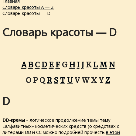
Главная
Словарь красоты A — Z
Словарь красоты — D
Словарь красоты — D
A
B
C
D
E
F
G
H
I
J
K
L
M
N
O P Q
R
S
T
U
V W X Y
Z
D
DD-кремы
– логическое продолжение темы тему
«алфавитных» косметических средств (о средствах с
литерами BB и CC можно подробней прочесть
в этой