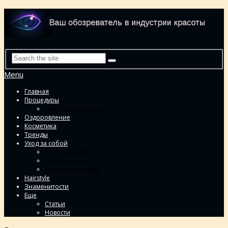
Menu
Главная
Процедуры
Гид по процедурам
Оздоровление
Косметика
Тренды
Уход за собой
Уход за лицом
Уход за телом
Уход за волосами
Hairstyle
Знаменитости
Еще
Статьи
Новости