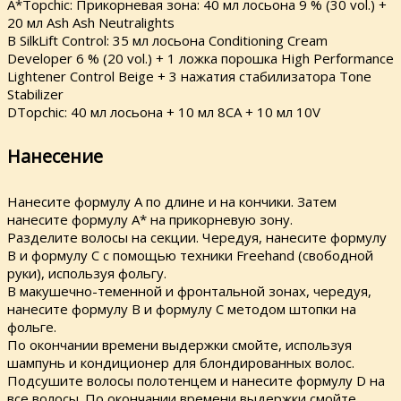
A*Topchic: Прикорневая зона: 40 мл лосьона 9 % (30 vol.) +
20 мл Ash Ash Neutralights
В SilkLift Control: 35 мл лосьона Conditioning Cream
Developer 6 % (20 vol.) + 1 ложка порошка High Performance
Lightener Control Beige + 3 нажатия стабилизатора Tone
Stabilizer
DTopchic: 40 мл лосьона + 10 мл 8CA + 10 мл 10V
Нанесение
Нанесите формулу А по длине и на кончики. Затем
нанесите формулу А* на прикорневую зону.
Разделите волосы на секции. Чередуя, нанесите формулу
В и формулу С с помощью техники Freehand (свободной
руки), используя фольгу.
В макушечно-теменной и фронтальной зонах, чередуя,
нанесите формулу В и формулу С методом штопки на
фольге.
По окончании времени выдержки смойте, используя
шампунь и кондиционер для блондированных волос.
Подсушите волосы полотенцем и нанесите формулу D на
все волосы. По окончании времени выдержки смойте