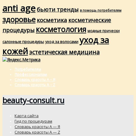
anti age
бьюти тренды
в помощь потребителям
здоровье
косметика
косметические
косметология
процедуры
модные прически
уход за
салонные процедуры
уход за волосами
кожей
эстетическая медицина
Потребителям
Профессионалам
Словарь красоты А – Я
Словарь красоты A – Z
beauty-consult.ru
Карта сайта
Гид по процедурам
Словарь красоты А — Я
Словарь красоты A — Z