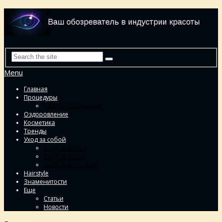
Menu
Главная
Процедуры
Гид по процедурам
Оздоровление
Косметика
Тренды
Уход за собой
Уход за лицом
Уход за телом
Уход за волосами
Hairstyle
Знаменитости
Еще
Статьи
Новости