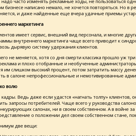
: надо часто изменять рекламные ходы, не пользоваться од
м бизнесе написано немало, не хочется повторяться. Но в р
еняется, и даже найденные еще вчера удачные приемы устар
реннего маркетинга
ентов имеет сервис, внешний вид персонала, и многие други
раммы внутреннего маркетинга чаще всего приводит к синдро
сквозь дырявую систему удержания клиентов.
его не меняется, хотя со дня смерти классика прошло уж три
реклама и плохо отобранные и необученные администраторы
 им слишком высокий процент, потом затратить массу денег 
ржать в салоне непрофессиональные и немотивированные адм
ько волю
о кадры. Ведь даже если удастся «нагнать толпу» клиентов, 
ть запросы потребителей. Чаще всего у руководства салоном
конкурирующих салонах, ни в своем собственном. А в войне з
представление о положении дел своем собственном стане, п
инимум две вещи: