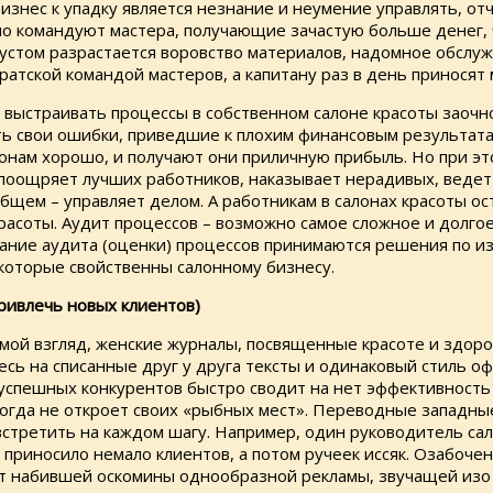
нес к упадку является незнание и неумение управлять, отч
ело командуют мастера, получающие зачастую больше денег, 
стом разрастается воровство материалов, надомное обслужив
ратской командой мастеров, а капитану раз в день приносят 
выстраивать процессы в собственном салоне красоты заочно
ть свои ошибки, приведшие к плохим финансовым результатам
лонам хорошо, и получают они приличную прибыль. Но при эт
 поощряет лучших работников, наказывает нерадивых, ведет
общем – управляет делом. А работникам в салонах красоты ос
расоты. Аудит процессов – возможно самое сложное и долгое
ование аудита (оценки) процессов принимаются решения по 
которые свойственны салонному бизнесу.
ривлечь новых клиентов)
 мой взгляд, женские журналы, посвященные красоте и здор
сь на списанные друг у друга тексты и одинаковый стиль о
успешных конкурентов быстро сводит на нет эффективность 
икогда не откроет своих «рыбных мест». Переводные западны
стретить на каждом шагу. Например, один руководитель сал
 приносило немало клиентов, а потом ручеек иссяк. Озабоче
от набившей оскомины однообразной рекламы, звучащей изо 