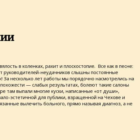
нии
вялость в коленках, рахит и плоскостопие. Все как в песне:
о от руководителей-неудачников слышны постоянные
ак! За несколько лет работы мы порядочно насмотрелись на
й похожести — слабых результатах, болеют такие салоны
ре там выпали многие куски, написанные «от души»,
мало-эстетичной для публики, взращенной на Чехове и
язанные вылечить больного, прямо называя диагноз, а не