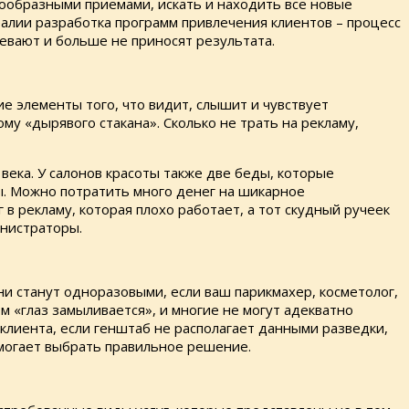
нообразными приемами, искать и находить все новые
еалии разработка программ привлечения клиентов – процесс
евают и больше не приносят результата.
е элементы того, что видит, слышит и чувствует
му «дырявого стакана». Сколько не трать на рекламу,
 века. У салонов красоты также две беды, которые
. Можно потратить много денег на шикарное
в рекламу, которая плохо работает, а тот скудный ручеек
инистраторы.
они станут одноразовыми, если ваш парикмахер, косметолог,
 «глаз замыливается», и многие не могут адекватно
а клиента, если генштаб не располагает данными разведки,
омогает выбрать правильное решение.