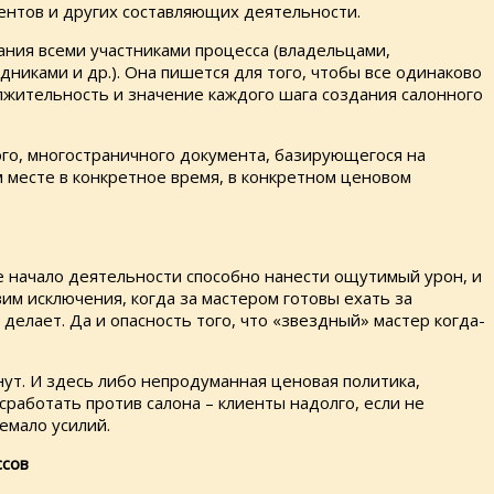
ентов и других составляющих деятельности.
ния всеми участниками процесса (владельцами,
никами и др.). Она пишется для того, чтобы все одинаково
олжительность и значение каждого шага создания салонного
ого, многостраничного документа, базирующегося на
 месте в конкретное время, в конкретном ценовом
ое начало деятельности способно нанести ощутимый урон, и
вим исключения, когда за мастером готовы ехать за
делает. Да и опасность того, что «звездный» мастер когда-
нут. И здесь либо непродуманная ценовая политика,
работать против салона – клиенты надолго, если не
емало усилий.
ссов