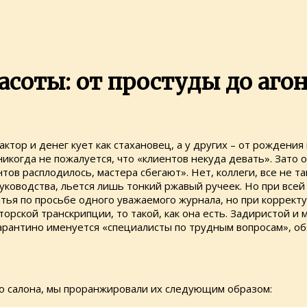
асоты: от простуды до аго
актор и денег кует как стахановец, а у других – от рождения 
 никогда не пожалуется, что «клиентов некуда девать». Зат
ов расплодилось, мастера сбегают». Нет, коллеги, все не т
руководства, льется лишь тонкий ржавый ручеек. Но при все
тья по просьбе одного уважаемого журнала, но при корректу
рской транскрипции, то такой, как она есть. Задиристой и 
Тарантино именуется «специалисты по трудным вопросам», об
го салона, мы проранжировали их следующим образом: