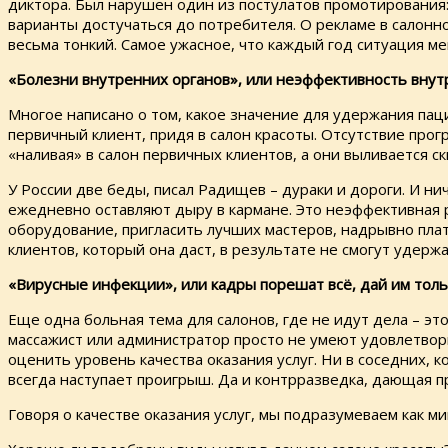
диктора. Был нарушен один из постулатов промотирования
варианты достучаться до потребителя. О рекламе в салонно
весьма тонкий. Самое ужасное, что каждый год ситуация м
«Болезни внутренних органов», или неэффективность внут
Многое написано о том, какое значение для удержания паци
первичный клиент, придя в салон красоты. Отсутствие прог
«наливая» в салон первичных клиентов, а они выливается 
У России две беды, писал Радищев – дураки и дороги. И нич
ежедневно оставляют дыру в кармане. Это неэффективная 
оборудование, пригласить лучших мастеров, надрывно платя
клиентов, который она даст, в результате не смогут уде
«Вирусные инфекции», или кадры порешат всё, дай им тол
Еще одна больная тема для салонов, где не идут дела – эт
массажист или администратор просто не умеют удовлетвори
оценить уровень качества оказания услуг. Ни в соседних, 
всегда наступает проигрыш. Да и контрразведка, дающая 
Говоря о качестве оказания услуг, мы подразумеваем как м