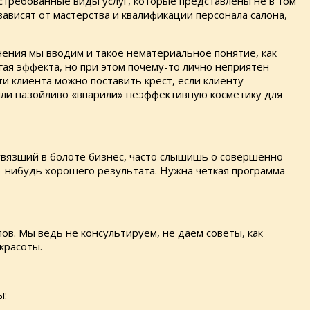
остребованные виды услуг, которые представлены не в том
ависят от мастерства и квалификации персонала салона,
нения мы вводим и такое нематериальное понятие, как
ая эффекта, но при этом почему-то лично неприятен
и клиента можно поставить крест, если клиенту
или назойливо «впарили» неэффективную косметику для
 увязший в болоте бизнес, часто слышишь о совершенно
о-нибудь хорошего результата. Нужна четкая программа
в. Мы ведь не консультируем, не даем советы, как
красоты.
ы: