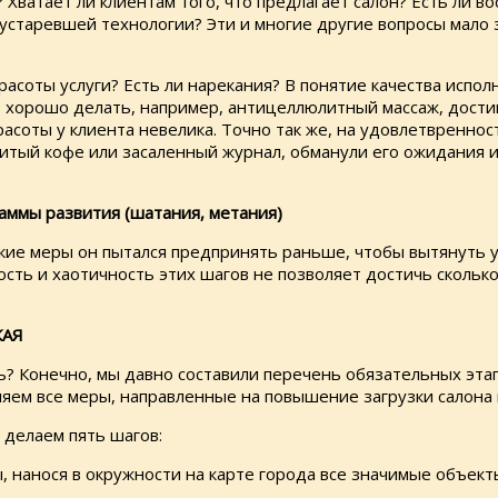
Хватает ли клиентам того, что предлагает салон? Есть ли в
старевшей технологии? Эти и многие другие вопросы мало з
асоты услуги? Есть ли нарекания? В понятие качества испол
 хорошо делать, например, антицеллюлитный массаж, достиг
соты у клиента невелика. Точно так же, на удовлетвренност
литый кофе или засаленный журнал, обманули его ожидания 
раммы развития (шатания, метания)
какие меры он пытался предпринять раньше, чтобы вытянуть
сть и хаотичность этих шагов не позволяет достичь скольк
КАЯ
? Конечно, мы давно составили перечень обязательных этапо
яем все меры, направленные на повышение загрузки салона 
 делаем пять шагов:
, нанося в окружности на карте города все значимые объект