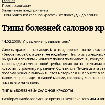
Главная
Профессионалам
Управление предприятием
Типы болезней салонов красоты: от простуды до агонии
Типы болезней салонов кр
14.02.2009
/
Управление предприятием
/
Салоны красоты – как люди. Кто-то здоровяк – пашет, как тр
«бьюсь как рыба, а денег не надыбал». Никто из успешных
рыданья и всхлипы – «клиент пошел прижимистый, конкурент
салоны, где из финансовой трубы, несмотря на все усилия 
красоты по-разному и разными болезнями. Писалась эта ста
поэтому решено выложить этот материал в Интернете в авто
Блоке. Но речь идет о нашей миссии, которая у Квентина 
писать его на латыни.
ТИПЫ «БОЛЕЗНЕЙ» САЛОНОВ КРАСОТЫ
Разбирая наиболее частые причины неуспеха того или ино