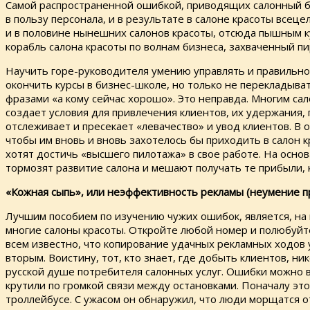
Самой распространенной ошибкой, приводящих салонный биз
в пользу персонала, и в результате в салоне красоты всец
и в половине нынешних салонов красоты, отсюда пышным ку
корабль салона красоты по волнам бизнеса, захваченный пи
Научить горе-руководителя умению управлять и правильно 
окончить курсы в бизнес-школе, но только не перекладыва
фразами «а кому сейчас хорошо». Это неправда. Многим са
создает условия для привлечения клиентов, их удержания,
отслеживает и пресекает «левачество» и увод клиентов. В 
чтобы им вновь и вновь захотелось бы приходить в салон к
хотят достичь «высшего пилотажа» в свое работе. На осн
тормозят развитие салона и мешают получать те прибыли, 
«Кожная сыпь», или неэффективность рекламы (неумение п
Лучшим пособием по изучению чужих ошибок, является, на
многие салоны красоты. Откройте любой номер и полюбуйте
всем известно, что копирование удачных рекламных ходов 
вторым. Воистину, тот, кто знает, где добыть клиентов, н
русской душе потребителя салонных услуг. Ошибки можно в
крутили по громкой связи между остановками. Поначалу это
троллейбусе. С ужасом он обнаружил, что люди морщатся 