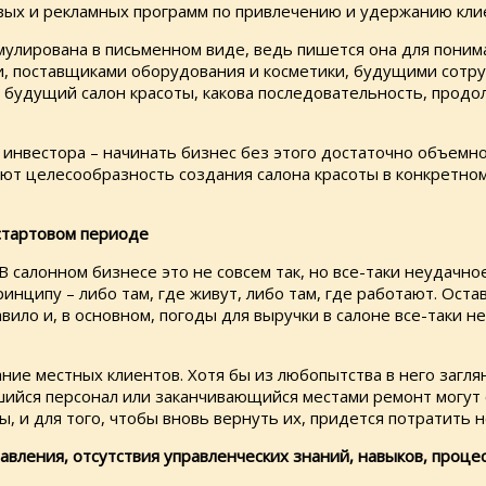
овых и рекламных программ по привлечению и удержанию кли
улирована в письменном виде, ведь пишется она для понима
, поставщиками оборудования и косметики, будущими сотруд
я будущий салон красоты, какова последовательность, прод
 инвестора – начинать бизнес без этого достаточно объемн
т целесообразность создания салона красоты в конкретном
стартовом периоде
В салонном бизнесе это не совсем так, но все-таки неудачн
инципу – либо там, где живут, либо там, где работают. Оста
ло и, в основном, погоды для выручки в салоне все-таки не 
ие местных клиентов. Хотя бы из любопытства в него загля
шийся персонал или заканчивающийся местами ремонт могут с
, и для того, чтобы вновь вернуть их, придется потратить н
авления, отсутствия управленческих знаний, навыков, проце