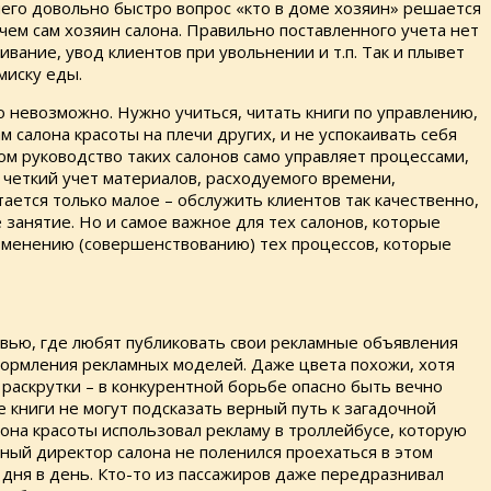
его довольно быстро вопрос «кто в доме хозяин» решается
чем сам хозяин салона. Правильно поставленного учета нет
ание, увод клиентов при увольнении и т.п. Так и плывет
миску еды.
 невозможно. Нужно учиться, читать книги по управлению,
 салона красоты на плечи других, и не успокаивать себя
ом руководство таких салонов само управляет процессами,
 четкий учет материалов, расходуемого времени,
тается только малое – обслужить клиентов так качественно,
 занятие. Но и самое важное для тех салонов, которые
изменению (совершенствованию) тех процессов, которые
овью, где любят публиковать свои рекламные объявления
формления рекламных моделей. Даже цвета похожи, хотя
раскрутки – в конкурентной борьбе опасно быть вечно
е книги не могут подсказать верный путь к загадочной
она красоты использовал рекламу в троллейбусе, которую
нный директор салона не поленился проехаться в этом
дня в день. Кто-то из пассажиров даже передразнивал