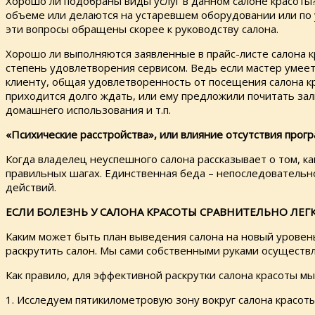
Хорошо ли подобраны виды услуг в данном салоне красоты? 
объеме или делаются на устаревшем оборудовании или по у
эти вопросы обращены скорее к руководству салона.
Хорошо ли выполняются заявленные в прайс-листе салона кр
степень удовлетворения сервисом. Ведь если мастер умеет
клиенту, общая удовлетворенность от посещения салона кра
приходится долго ждать, или ему предложили почитать за
домашнего использования и т.п.
«Психические расстройства», или влияние отсутствия прог
Когда владелец неуспешного салона рассказывает о том, 
правильных шагах. Единственная беда – непоследовательно
действий.
ЕСЛИ БОЛЕЗНЬ У САЛОНА КРАСОТЫ СРАВНИТЕЛЬНО ЛЕГ
Каким может быть план выведения салона на новый уровень
раскрутить салон. Мы сами собственными руками осуществл
Как правило, для эффективной раскрутки салона красоты мы
1. Исследуем пятикилометровую зону вокруг салона красоты