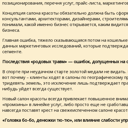
позиционирования, перечня услуг, прайс-листа, маркетинг
Концепция салона красоты обязательно должна быть сформ
консультантами, архитекторами, дизайнерами, строителями
понимали, какой именно бизнес открывается, каким видитс
бизнеса.
Главная ошибка, тяжело сказывающаяся потом на кошельке
данных маркетинговых исследований, которые подтверждаю
сегменте.
Последствия «родовых травм» — ошибок, допущенных на 
В спорте при неудачном старте золотой медали не видать. 
вот почему – клиенты ходят в салоны по географическому пр
тридевять земель, это исключение лишь подтверждает прави
нибудь уйдет всегда существует.
Новый салон красоты всегда привлекает повышенное вниман
«промоины» в линейке услуг, либо просто еще не сработав
навсегда поставят крест на свежеиспеченном салоне красоты
«Головка бо-бо, денюжки тю-тю», или влияние слабости упр