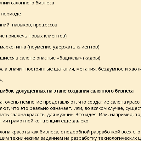
ании салонного бизнеса
м периоде
аний, навыков, процессов
ие привлечь новых клиентов)
маркетинга (неумение удержать клиентов)
шиеся в салоне опасные «бациллы» (кадры)
я, а значит постоянные шатания, метания, бездумное и хаот
».
шибок, допущенных на этапе создания салонного бизнеса
ка, очень немногие представляют, что создание салона крас
ют, что это реально означает. Или, во всяком случае, суще
лать салона красоты для мужчин. Это идея. Или, например, т
ения грамотной концепции еще далеко.
лона красоты как бизнеса, с подробной разработкой всех ег
шим техническим заданием на разработку технологических ц