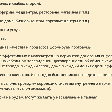
ных и слабых сторон),
фирмы, медцентры, рестораны, магазины и т.п.)
 дома, бизнес-центры, торговые центры и т.п.)
оном услуг.
оты.
удита качества и процессов формируем программы:
 эффективных и малозатратных вариантов донесения информ
 на кабельном телевидении, договоренности об обмене клиен
оне города, в каждый сезон, даже в каждый день недели эф
ивных клиентов. Их сегодня быстрее можно «задеть за живо
в салоне, проводим коррекцию системы внутреннего маркети
мендовали салон знакомым).
ока не будем. Могут же быть у нас маленькие тайны?