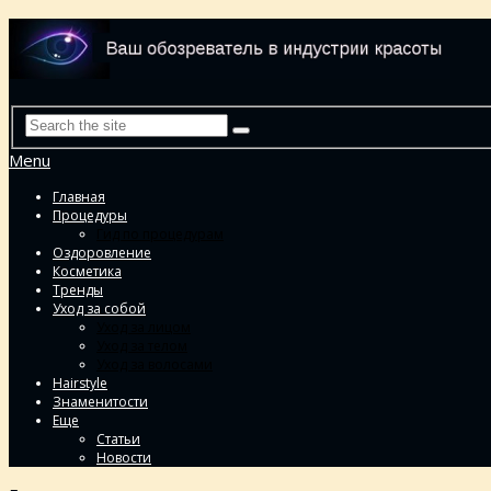
Menu
Главная
Процедуры
Гид по процедурам
Оздоровление
Косметика
Тренды
Уход за собой
Уход за лицом
Уход за телом
Уход за волосами
Hairstyle
Знаменитости
Еще
Статьи
Новости