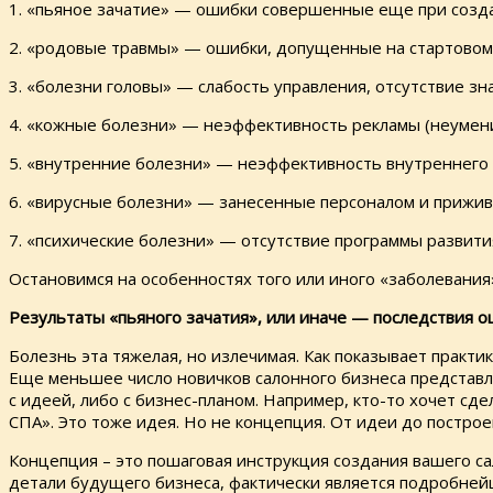
1. «пьяное зачатие» — ошибки совершенные еще при созд
2. «родовые травмы» — ошибки, допущенные на стартово
3. «болезни головы» — слабость управления, отсутствие зн
4. «кожные болезни» — неэффективность рекламы (неумен
5. «внутренние болезни» — неэффективность внутреннего 
6. «вирусные болезни» — занесенные персоналом и прижив
7. «психические болезни» — отсутствие программы развити
Остановимся на особенностях того или иного «заболевания
Результаты «пьяного зачатия», или иначе — последствия о
Болезнь эта тяжелая, но излечимая. Как показывает практи
Еще меньшее число новичков салонного бизнеса представля
с идеей, либо с бизнес-планом. Например, кто-то хочет сде
СПА». Это тоже идея. Но не концепция. От идеи до постро
Концепция – это пошаговая инструкция создания вашего са
детали будущего бизнеса, фактически является подробней