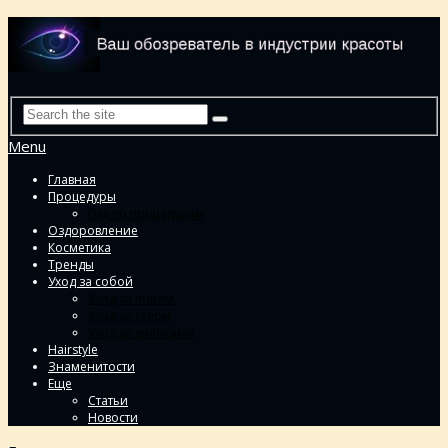
Menu
Главная
Процедуры
Гид по процедурам
Оздоровление
Косметика
Тренды
Уход за собой
Уход за лицом
Уход за телом
Уход за волосами
Hairstyle
Знаменитости
Еще
Статьи
Новости