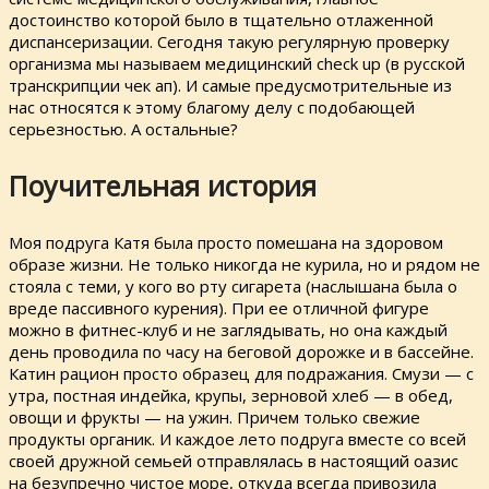
достоинство которой было в тщательно отлаженной
диспансеризации. Сегодня такую регулярную проверку
организма мы называем медицинский check up (в русской
транскрипции чек ап). И самые предусмотрительные из
нас относятся к этому благому делу с подобающей
серьезностью. А остальные?
Поучительная история
Моя подруга Катя была просто помешана на здоровом
образе жизни. Не только никогда не курила, но и рядом не
стояла с теми, у кого во рту сигарета (наслышана была о
вреде пассивного курения). При ее отличной фигуре
можно в фитнес-клуб и не заглядывать, но она каждый
день проводила по часу на беговой дорожке и в бассейне.
Катин рацион просто образец для подражания. Смузи — с
утра, постная индейка, крупы, зерновой хлеб — в обед,
овощи и фрукты — на ужин. Причем только свежие
продукты органик. И каждое лето подруга вместе со всей
своей дружной семьей отправлялась в настоящий оазис
на безупречно чистое море, откуда всегда привозила