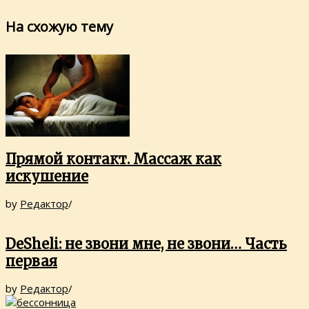
На схожую тему
Прямой контакт. Массаж как
искушение
by
Редактор
/
DeSheli: не звони мне, не звони… Часть
первая
by
Редактор
/