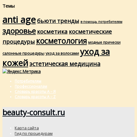
Темы
anti age
бьюти тренды
в помощь потребителям
здоровье
косметика
косметические
косметология
процедуры
модные прически
уход за
салонные процедуры
уход за волосами
кожей
эстетическая медицина
Потребителям
Профессионалам
Словарь красоты А – Я
Словарь красоты A – Z
beauty-consult.ru
Карта сайта
Гид по процедурам