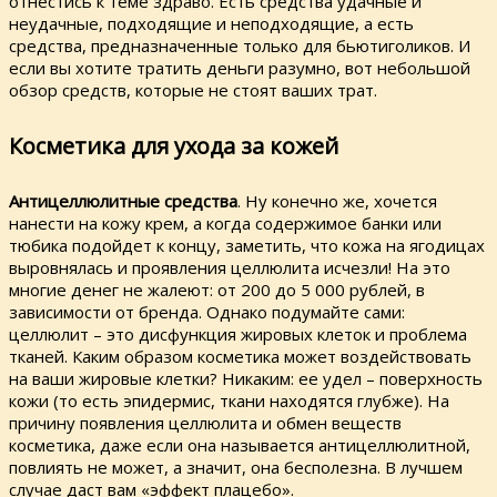
отнестись к теме здраво. Есть средства удачные и
неудачные, подходящие и неподходящие, а есть
средства, предназначенные только для бьютиголиков. И
если вы хотите тратить деньги разумно, вот небольшой
обзор средств, которые не стоят ваших трат.
Косметика для ухода за кожей
Антицеллюлитные средства
. Ну конечно же, хочется
нанести на кожу крем, а когда содержимое банки или
тюбика подойдет к концу, заметить, что кожа на ягодицах
выровнялась и проявления целлюлита исчезли! На это
многие денег не жалеют: от 200 до 5 000 рублей, в
зависимости от бренда. Однако подумайте сами:
целлюлит – это дисфункция жировых клеток и проблема
тканей. Каким образом косметика может воздействовать
на ваши жировые клетки? Никаким: ее удел – поверхность
кожи (то есть эпидермис, ткани находятся глубже). На
причину появления целлюлита и обмен веществ
косметика, даже если она называется антицеллюлитной,
повлиять не может, а значит, она бесполезна. В лучшем
случае даст вам «эффект плацебо».