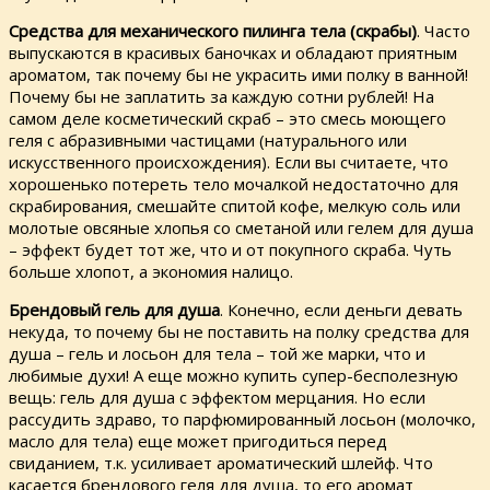
Средства для механического пилинга тела (скрабы)
. Часто
выпускаются в красивых баночках и обладают приятным
ароматом, так почему бы не украсить ими полку в ванной!
Почему бы не заплатить за каждую сотни рублей! На
самом деле косметический скраб – это смесь моющего
геля с абразивными частицами (натурального или
искусственного происхождения). Если вы считаете, что
хорошенько потереть тело мочалкой недостаточно для
скрабирования, смешайте спитой кофе, мелкую соль или
молотые овсяные хлопья со сметаной или гелем для душа
– эффект будет тот же, что и от покупного скраба. Чуть
больше хлопот, а экономия налицо.
Брендовый гель для душа
. Конечно, если деньги девать
некуда, то почему бы не поставить на полку средства для
душа – гель и лосьон для тела – той же марки, что и
любимые духи! А еще можно купить супер-бесполезную
вещь: гель для душа с эффектом мерцания. Но если
рассудить здраво, то парфюмированный лосьон (молочко,
масло для тела) еще может пригодиться перед
свиданием, т.к. усиливает ароматический шлейф. Что
касается брендового геля для душа, то его аромат