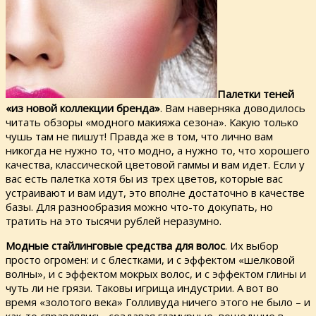
Палетки теней
«из новой коллекции бренда»
. Вам наверняка доводилось
читать обзоры «модного макияжа сезона». Какую только
чушь там не пишут! Правда же в том, что лично вам
никогда не нужно то, что модно, а нужно то, что хорошего
качества, классической цветовой гаммы и вам идет. Если у
вас есть палетка хотя бы из трех цветов, которые вас
устраивают и вам идут, это вполне достаточно в качестве
базы. Для разнообразия можно что-то докупать, но
тратить на это тысячи рублей неразумно.
Модные стайлинговые средства для волос
. Их выбор
просто огромен: и с блестками, и с эффектом «шелковой
волны», и с эффектом мокрых волос, и с эффектом глины и
чуть ли не грязи. Таковы игрища индустрии. А вот во
время «золотого века» Голливуда ничего этого не было – и
как-то справлялись, создавая гламурные, вошедшие в