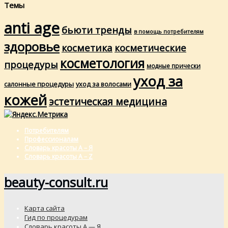
Темы
anti age
бьюти тренды
в помощь потребителям
здоровье
косметика
косметические
косметология
процедуры
модные прически
уход за
салонные процедуры
уход за волосами
кожей
эстетическая медицина
Потребителям
Профессионалам
Словарь красоты А – Я
Словарь красоты A – Z
beauty-consult.ru
Карта сайта
Гид по процедурам
Словарь красоты А — Я