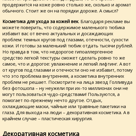
продержится на коже ровно столько же, сколько и аромат
обычного. Стоит же он на порядки дороже. А смысл?
Косметика для ухода за кожей век
. Благодаря рекламе вы
можете поверить, что содержимое маленького тюбика
избавит вас от вечно актуальных и досаждающих
проблем: темных кругов под глазами, отечности, сухости
кожи. И готовы за маленький тюбик отдать тысячи рублей.
Но правда в том, что недорогое гипоаллергенное
средство легкой текстуры сможет сделать ровно то же
самое, что и дорогое: увлажнение и легкий лифтинг. А вот
от кругов под глазами и отечности оно не избавит, потому
что это проблема внутренняя, а косметика внутренних
проблем не решает. Посмотрите на лица звезд Голливуда
без фотошопа – ну неужели при их-то миллионах они не
могут пользоваться чудо-средствами! Пользуются, а
помогает по-прежнему нечто другое. Отдых,
охлаждающие маски, чайные или травяные пакетики на
глаза. Для выхода на люди – декоративная косметика. А в
крайнем случае – пластическая хирургия.
Декоративная косметика