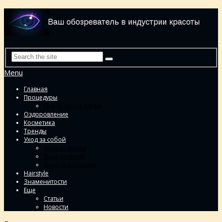
Menu
Главная
Процедуры
Гид по процедурам
Оздоровление
Косметика
Тренды
Уход за собой
Уход за лицом
Уход за телом
Уход за волосами
Hairstyle
Знаменитости
Еще
Статьи
Новости