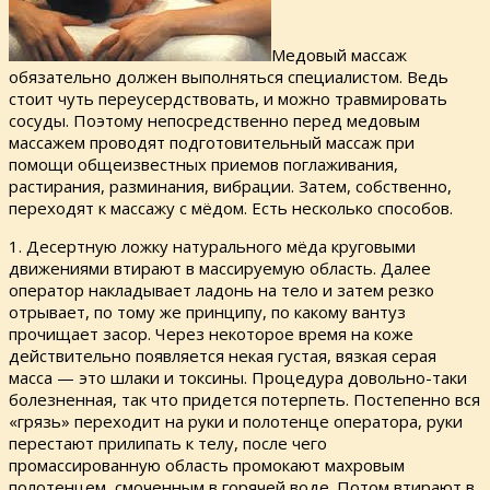
Медовый массаж
обязательно должен выполняться специалистом. Ведь
стоит чуть переусердствовать, и можно травмировать
сосуды. Поэтому непосредственно перед медовым
массажем проводят подготовительный массаж при
помощи общеизвестных приемов поглаживания,
растирания, разминания, вибрации. Затем, собственно,
переходят к массажу с мёдом. Есть несколько способов.
1. Десертную ложку натурального мёда круговыми
движениями втирают в массируемую область. Далее
оператор накладывает ладонь на тело и затем резко
отрывает, по тому же принципу, по какому вантуз
прочищает засор. Через некоторое время на коже
действительно появляется некая густая, вязкая серая
масса — это шлаки и токсины. Процедура довольно-таки
болезненная, так что придется потерпеть. Постепенно вся
«грязь» переходит на руки и полотенце оператора, руки
перестают прилипать к телу, после чего
промассированную область промокают махровым
полотенцем, смоченным в горячей воде. Потом втирают в