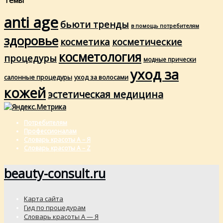
anti age
бьюти тренды
в помощь потребителям
здоровье
косметика
косметические
косметология
процедуры
модные прически
уход за
салонные процедуры
уход за волосами
кожей
эстетическая медицина
Потребителям
Профессионалам
Словарь красоты А – Я
Словарь красоты A – Z
beauty-consult.ru
Карта сайта
Гид по процедурам
Словарь красоты А — Я