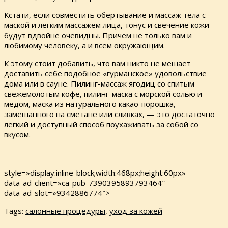
Кстати, если совместить обертывание и массаж тела с
маской и легким массажем лица, тонус и свечение кожи
будут вдвойне очевидны. Причем не только вам и
любимому человеку, а и всем окружающим.
К этому стоит добавить, что вам никто не мешает
доставить себе подобное «гурманское» удовольствие
дома или в сауне. Пилинг-массаж ягодиц со спитым
свежемолотым кофе, пилинг-маска с морской солью и
мёдом, маска из натурального какао-порошка,
замешанного на сметане или сливках, — это достаточно
легкий и доступный способ поухаживать за собой со
вкусом.
style=»display:inline-block;width:468px;height:60px»
data-ad-client=»ca-pub-7390395893793464″
data-ad-slot=»9342886774″>
Tags:
салонные процедуры
,
уход за кожей