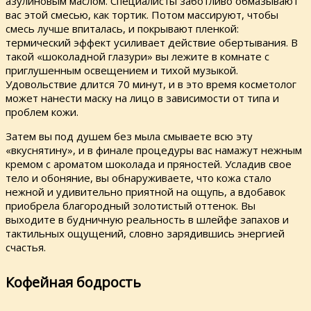
азулиновым маслом. Специалисты заботливо обмазывают
вас этой смесью, как тортик. Потом массируют, чтобы
смесь лучше впиталась, и покрывают пленкой:
термический эффект усиливает действие обертывания. В
такой «шоколадной глазури» вы лежите в комнате с
приглушенным освещением и тихой музыкой.
Удовольствие длится 70 минут, и в это время косметолог
может нанести маску на лицо в зависимости от типа и
проблем кожи.
Затем вы под душем без мыла смываете всю эту
«вкуснятину», и в финале процедуры вас намажут нежным
кремом с ароматом шоколада и пряностей. Усладив свое
тело и обоняние, вы обнаруживаете, что кожа стало
нежной и удивительно приятной на ощупь, а вдобавок
приобрела благородный золотистый оттенок. Вы
выходите в будничную реальность в шлейфе запахов и
тактильных ощущений, словно зарядившись энергией
счастья.
Кофейная бодрость