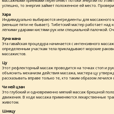
массажными приемами перегоняют потоки энергии по этим м
успешно, то энергия займет положенное ей место. Провери
Хара
Индивидуально выбираются ингредиенты для массажного ма
(меньше пяти не бывает). Тибетский мастер работает над 
лёгкими ударами кистями рук или специальной палочкой. Оч
Хуна мана
Эта гавайская процедура начинается с интенсивного массаж
определенным участкам тела прикладывают морские раков
массажистов.
Цу
Этот рефлекторный массаж проводится на точках стоп и ру
объяснить механизм действия массажа, мастера цу утверж
рассказывать вправе только те, кто таким образом лечился 
Чи ней цзан
Это глубокий и одновременно мягкий массаж брюшной поло
движения. В ходе массажа применяются лекарственные трав
животом.
Шиацу