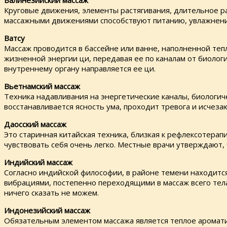
Балинезийский массаж
Круговые движения, элементы растягивания, длительное ра
массажными движениями способствуют питанию, увлажнению
Ватсу
Массаж проводится в бассейне или ванне, наполненной теп
жизненной энергии ци, передавая ее по каналам от биологи
внутреннему органу направляется ее ци.
Вьетнамский массаж
Техника надавливания на энергетические каналы, биологи
восстанавливается ясность ума, проходит тревога и исчез
Даосский массаж
Это старинная китайская техника, близкая к рефлексотерап
чувствовать себя очень легко. Местные врачи утверждают,
Индийский массаж
Согласно индийской философии, в районе темени находитс
вибрациями, постепенно переходящими в массаж всего тел
ничего сказать не можем.
Индонезийский массаж
Обязательным элементом массажа является теплое ароматич