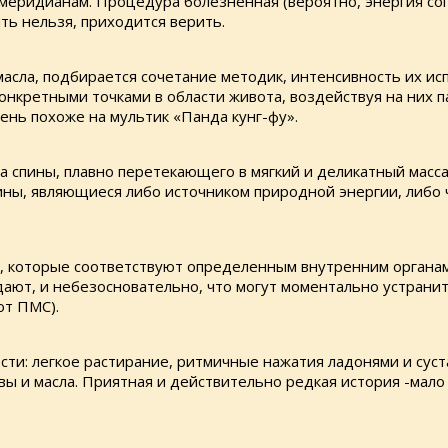
еридианам. Процедура болезненная (вероятно, энергия сопро
ть нельзя, приходится верить.
сла, подбирается сочетание методик, интенсивность их исп
конкретными точками в области живота, воздействуя на них
ень похоже на мультик «Панда кунг-фу».
а спины, плавно перетекающего в мягкий и деликатный масса
ины, являющиеся либо источником природной энергии, либо
к, которые соответствуют определенным внутренним органам
дают, и небезосновательно, что могут моментально устрани
от ПМС).
сти: легкое растирание, ритмичные нажатия ладонями и сус
ы и масла. Приятная и действительно редкая история -мало 