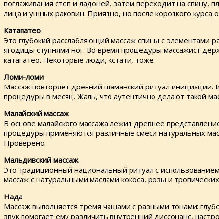
поглаживания стоп и ладоней, затем переходит на спину, п
лица и ушных раковин. Приятно, но после короткого курс
Катапатео
Это глубокий расслабляющий массаж спины с элементами ра
ягодицы ступнями ног. Во время процедуры массажист держ
катапатео. Некоторые люди, кстати, тоже.
Ломи-ломи
Массаж повторяет древний шаманский ритуал инициации. И
процедуры в месяц. Жаль, что аутентично делают такой мас
Малайский массаж
В основе малайского массажа лежит древнее представлени
процедуры применяются различные смеси натуральных масел
Проверено.
Мальдивский массаж
Это традиционный национальный ритуал с использованием 
массаж с натуральными маслами кокоса, розы и тропических
Нада
Массаж выполняется тремя чашами с разными тонами: глубок
звук помогает ему различить внутренний диссонанс, настро