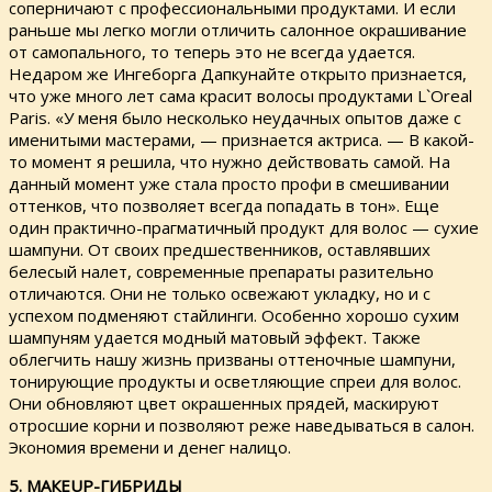
соперничают с профессиональными продуктами. И если
раньше мы легко могли отличить салонное окрашивание
от самопального, то теперь это не всегда удается.
Недаром же Ингеборга Дапкунайте открыто признается,
что уже много лет сама красит волосы продуктами L`Oreal
Paris. «У меня было несколько неудачных опытов даже с
именитыми мастерами, — признается актриса. — В какой-
то момент я решила, что нужно действовать самой. На
данный момент уже стала просто профи в смешивании
оттенков, что позволяет всегда попадать в тон». Еще
один практично-прагматичный продукт для волос — сухие
шампуни. От своих предшественников, оставлявших
белесый налет, современные препараты разительно
отличаются. Они не только освежают укладку, но и с
успехом подменяют стайлинги. Особенно хорошо сухим
шампуням удается модный матовый эффект. Также
облегчить нашу жизнь призваны оттеночные шампуни,
тонирующие продукты и осветляющие спреи для волос.
Они обновляют цвет окрашенных прядей, маскируют
отросшие корни и позволяют реже наведываться в салон.
Экономия времени и денег налицо.
5. МАКЕUP-ГИБРИДЫ