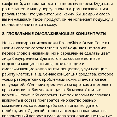
салфеткой, а потом наносить сыворотку и крем. Куда как и
роще нанести маску перед сном, а утром наслаждаться
результатом. Что удивительно, каким бы щедрым слоем
вы ни намазали такой продукт, он не испачкает подушку и
полностью впитается в кожу.
8. ГЛОБАЛЬНЫЕ ОМОЛАЖИВАЮЩИЕ КОНЦЕНТРАТЫ
Новых «лакировщиков» кожи DreamSkin и DreamTone от
Dior и Lancome соответственно объединяет не только
первое слово в названии, но и стремление сделать цвет
лица безупречным. Для этого в их составе есть все:
подсвечивающие частицы, осветляющие и
омолаживающие компоненты, вещества, улучшающие
работу клеток, и т. д. Сейчас концепция средства, которое
«само разберется» с проблемами кожи, становится все
популярней. «Умными» кремами и сыворотками щеголяет
практически любая уважающая себя марка. Стоит ли
верить? Стоит! Ибо современные технологии позволяют
включить в состав препаратов множество разных
компонентов, которые сработают тогда, когда это
необходимо. С другой стороны, всегда напрашивается
правомерный вопрос; а куда деваются другие, не нужные