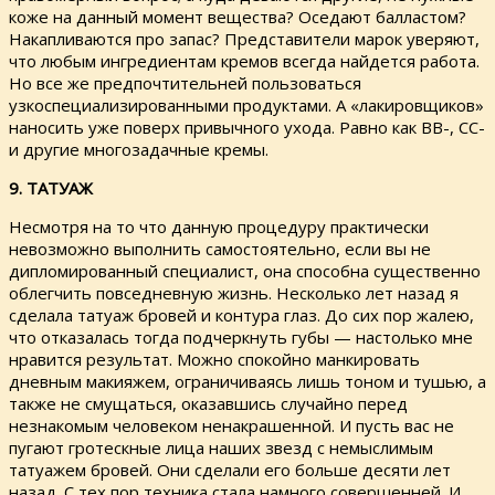
коже на данный момент вещества? Оседают балластом?
Накапливаются про запас? Представители марок уверяют,
что любым ингредиентам кремов всегда найдется работа.
Но все же предпочтительней пользоваться
узкоспециализированными продуктами. А «лакировщиков»
наносить уже поверх привычного ухода. Равно как ВВ-, СС-
и другие многозадачные кремы.
9. ТАТУАЖ
Несмотря на то что данную процедуру практически
невозможно выполнить самостоятельно, если вы не
дипломированный специалист, она способна существенно
облегчить повседневную жизнь. Несколько лет назад я
сделала татуаж бровей и контура глаз. До сих пор жалею,
что отказалась тогда подчеркнуть губы — настолько мне
нравится результат. Можно спокойно манкировать
дневным макияжем, ограничиваясь лишь тоном и тушью, а
также не смущаться, оказавшись случайно перед
незнакомым человеком ненакрашенной. И пусть вас не
пугают гротескные лица наших звезд с немыслимым
татуажем бровей. Они сделали его больше десяти лет
назад. С тех пор техника стала намного совершенней. И