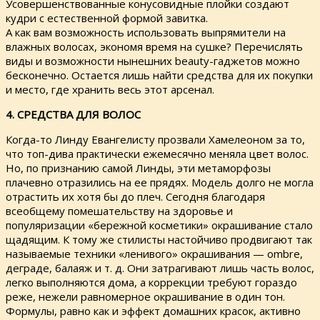
Усовершенствованные конусовидные плойки создают
кудри с естественной формой завитка.
А как вам возможность использовать выпрямители на
влажных волосах, экономя время на сушке? Перечислять
виды и возможности нынешних beauty-гаджетов можно
бесконечно. Остается лишь найти средства для их покупки
и место, где хранить весь этот арсенал.
4. СРЕДСТВА ДЛЯ ВОЛОС
Когда-то Линду Евангелисту прозвали Хамелеоном за то,
что топ-дива практически ежемесячно меняла цвет волос.
Но, по признанию самой Линды, эти метаморфозы
плачевно отразились на ее прядях. Модель долго не могла
отрастить их хотя бы до плеч. Сегодня благодаря
всеобщему помешательству на здоровье и
популяризации «бережной косметики» окрашивание стало
щадящим. К тому же стилисты настойчиво продвигают так
называемые техники «ленивого» окрашивания — ombre,
деграде, балаяж и т. д. Они затрагивают лишь часть волос,
легко выполняются дома, а коррекции требуют гораздо
реже, нежели равномерное окрашивание в один тон.
Формулы, равно как и эффект домашних красок, активно