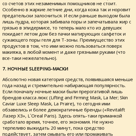
со счетов этих незаменимых помощников не стоит.
Особенно в жаркие летние дни, когда кожа так и норовит
предательски залосниться. И если раньше выходом была
лишь пудра, которая забивала поры и запечатывала жир с
грязью в эпидермисе, то теперь мало кто из девушек
покидает летом дом без пачки матирующих салфеток и
сужающего поры геля для Т-зоны. Преимущество этих
продуктов в том, что ими можно пользоваться поверх
макияжа, в любой момент и даже грязными руками (что
все-таки нежелательно).
7. НОЧНЫЕ SLEEPING-МАСКИ
Абсолютно новая категория средств, появившаяся меньше
года назад и стремительно набирающая популярность.
Если поначалу ночные маски были прерогативой лишь
брендов класса люкс (Lifting and Firming Mask, La Mer; Skin
Caviar Luxe Sleep Mask, La Praire), то сегодня ими
обзавелись и более демократичные бренды («Revitalift
Лазер ХЗ», L`Oreal Paris). Здесь опять-таки приманкой
сработало время, точнее, его экономия. Не нужно
терпеливо выжидать 20 минут, пока средство
подействует, затем смывать его или промакивать