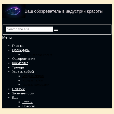
Menu
Главная
Процедуры
Гид по процедурам
Оздоровление
Косметика
Тренды
Уход за собой
Уход за лицом
Уход за телом
Уход за волосами
Hairstyle
Знаменитости
Еще
Статьи
Новости