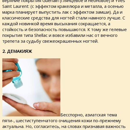
верхние покрытия Guerlain (глянцевое и неоновое) и Yves
Saint Laurent: (с эффектом кракелюра и металла, а осенью
марка планирует выпустить лак с эффектом замши). Да и
классические средства для ногтей стали намного лучше. С
каждой новинкой время высыхания сокращается, а
стойкость и безопасность повышаются. К тому же гелевые
покрытия типа Shellac и вовсе избавили нас от вечного
трепета за судьбу свежеокрашенных ногтей.
2. ДЕМАКИЯЖ
Бесспорно, азиатская тема
пяти-, шестиступенчатого очищения кожи по-прежнему
актуальна. Но, согласитесь, на словах признавая важность