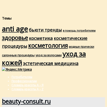
Темы
anti age
бьюти тренды
в помощь потребителям
здоровье
косметика
косметические
косметология
процедуры
модные прически
уход за
салонные процедуры
уход за волосами
кожей
эстетическая медицина
Потребителям
Профессионалам
Словарь красоты А – Я
Словарь красоты A – Z
beauty-consult.ru