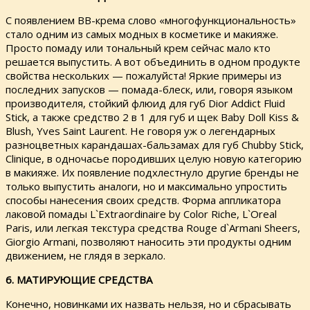
С появлением ВВ-крема слово «многофункциональность»
стало одним из самых модных в косметике и макияже.
Просто помаду или тональный крем сейчас мало кто
решается выпустить. А вот объединить в одном продукте
свойства нескольких — пожалуйста! Яркие примеры из
последних запусков — помада-блеск, или, говоря языком
производителя, стойкий флюид для губ Dior Addict Fluid
Stick, а также средство 2 в 1 для губ и щек Baby Doll Kiss &
Blush, Yves Saint Laurent. Не говоря уж о легендарных
разноцветных карандашах-бальзамах для губ Chubby Stick,
Clinique, в одночасье породивших целую новую категорию
в макияже. Их появление подхлестнуло другие бренды не
только выпустить аналоги, но и максимально упростить
способы нанесения своих средств. Форма аппликатора
лаковой помады L`Еxtraordinaire by Color Riche, L`Oreal
Paris, или легкая текстура средства Rouge d`Armani Sheers,
Giorgio Armani, позволяют наносить эти продукты одним
движением, не глядя в зеркало.
6. МАТИРУЮЩИЕ СРЕДСТВА
Конечно, новинками их назвать нельзя, но и сбрасывать