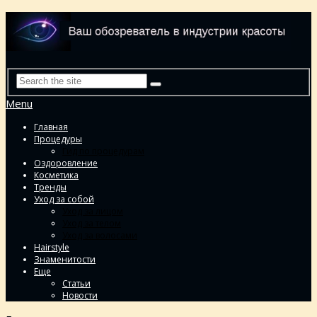
Menu
Главная
Процедуры
Гид по процедурам
Оздоровление
Косметика
Тренды
Уход за собой
Уход за лицом
Уход за телом
Уход за волосами
Hairstyle
Знаменитости
Еще
Статьи
Новости