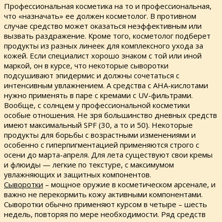
Профессиональная косметика на то и профессиональная,
что «назначать» ее должен косметолог. В противном
случае средство может оказаться неэффективным или
вызвать раздражение. Кроме того, косметолог подберет
продукты из разных линеек для комплексного ухода за
кожей. Если специалист хорошо знаком с той или иной
маркой, он в курсе, что некоторые сыворотки
подсушивают эпидермис и должны сочетаться с
интенсивным увлажнением. А средства с АНА-кислотами
нужно применять в паре с кремами с UV-фильтрами.
Вообще, с солнцем у профессиональной косметики
особые отношения. Не зря большинство дневных средств
имеют максимальный SPF (30, а то и 50). Некоторые
продукты для борьбы с возрастными изменениями и
особенно с гиперпигментацией применяются строго с
осени до марта-апреля. Для лета существуют свои кремы
и флюиды — легкие по текстуре, с максимумом
увлажняющих и защитных компонентов.
Сыворотки
– мощное оружие в косметическом арсенале, и
важно не перекормить кожу активными компонентами.
Сыворотки обычно применяют курсом в четыре – шесть
недель, повторяя по мере необходимости. Ряд средств