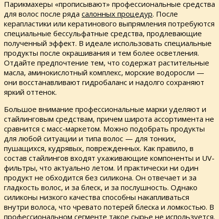
Парикмахеры «прописывают» профессиональные средства
для волос после ряда
салонных процедур
. После
керапластики или кератинового выпрямления потребуются
специальные бессульфатные средства, продлевающие
полученный эффект. В идеале использовать специальные
продукты после окрашивания и тем более осветления.
Отдайте предпочтение тем, что содержат растительные
масла, аминокислотный комплекс, морские водоросли —
они восстанавливают гидробаланс и надолго сохраняют
яркий оттенок.
Большое внимание профессиональные марки уделяют и
стайлинговым средствам, причем широта ассортимента не
сравнится с масс-маркетом. Можно подобрать продукты
для любой ситуации и типа волос — для тонких,
пушащихся, кудрявых, поврежденных. Как правило, в
состав стайлингов входят ухаживающие компоненты и UV-
фильтры, что актуально летом. И практически ни один
продукт не обходится без силикона. Он отвечает и за
гладкость волос, и за блеск, и за послушность. Однако
силиконы низкого качества способны накапливаться
внутри волоса, что чревато потерей блеска и ломкостью. В
профессиональном сегменте такое сырье не используется.