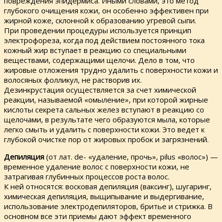
повреждения эпидермиса. Иными словами, это метод
глубокого очищения кожи, он особенно эффективен при
жирной коже, склонной к образованию угревой сыпи.
При проведении процедуры используется принцип
электрофореза, когда под действием постоянного тока
кожный жир вступает в реакцию со специальными
веществами, содержащими щелочи. Дело в том, что
жировые отложения трудно удалить с поверхности кожи и
волосяных фолликул, не растворив их.
Дезинкрустация осуществляется за счет химической
реакции, называемой «омыление», при которой жирные
кислоты секрета сальных желез вступают в реакцию со
щелочами, в результате чего образуются мыла, которые
легко смыть и удалить с поверхности кожи. Это ведет к
глубокой очистке пор от жировых пробок и загрязнений.
Депиляция
(от лат. de- «удаление, прочь», pilus «волос») —
временное удаление волос с поверхности кожи, не
затрагивая глубинных процессов роста волос.
К ней относятся: восковая депиляция (ваксинг), шугаринг,
химическая депиляция, выщипывание и выдергивание,
использование электродепиляторов, бритье и стрижка. В
основном все эти приемы дают эффект временного