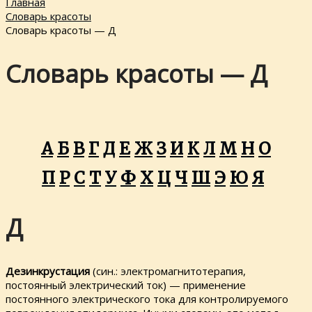
Главная
Словарь красоты
Словарь красоты — Д
Словарь красоты — Д
А
Б
В
Г
Д
Е
Ж
З
И
К
Л
М
Н
О
П
Р
С
Т
У
Ф
Х
Ц
Ч
Ш
Э
Ю
Я
Д
Дезинкрустация
(син.: электромагнитотерапия,
постоянный электрический ток) — применение
постоянного электрического тока для контролируемого