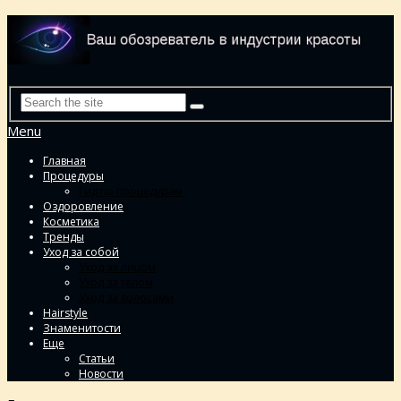
Menu
Главная
Процедуры
Гид по процедурам
Оздоровление
Косметика
Тренды
Уход за собой
Уход за лицом
Уход за телом
Уход за волосами
Hairstyle
Знаменитости
Еще
Статьи
Новости