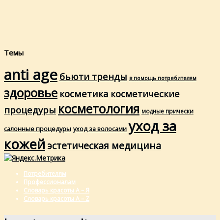
Темы
anti age
бьюти тренды
в помощь потребителям
здоровье
косметика
косметические
косметология
процедуры
модные прически
уход за
салонные процедуры
уход за волосами
кожей
эстетическая медицина
Потребителям
Профессионалам
Словарь красоты А – Я
Словарь красоты A – Z